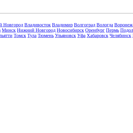
й Новгород
Владивосток
Владимир
Волгоград
Вологда
Воронеж
а
Минск
Нижний Новгород
Новосибирск
Оренбург
Пермь
Подол
льятти
Томск
Тула
Тюмень
Ульяновск
Уфа
Хабаровск
Челябинск