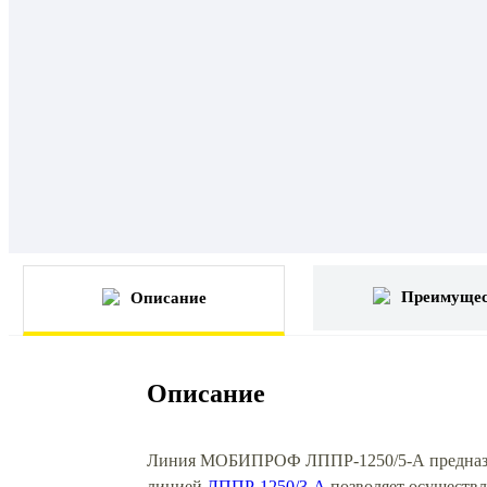
Преимущес
Описание
Описание
Линия МОБИПРОФ ЛППР-1250/5-А предназнач
линией
ЛППР-1250/3-А
позволяет осуществл