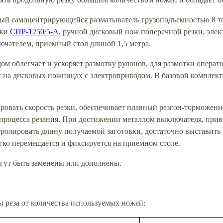
ный самоцентрирующийся разматыватель грузоподъемностью 8 т
зки
СПР-1250/5-А
, ручной дисковый нож поперечной резки, эле
ючателем, приемный стол длиной 1,5 метра.
ом облегчает и ускоряет размотку рулонов, для размотки операт
т на дисковых ножницах с электроприводом. В базовой комплект
ировать скорость резки, обеспечивает плавный разгон-торможен
роцесса резания. При достижении металлом выключателя, приво
тролировать длину получаемой заготовки, достаточно выставить
ко перемещается и фиксируется на приемном столе.
огут быть заменены или дополнены.
 реза от количества используемых ножей: