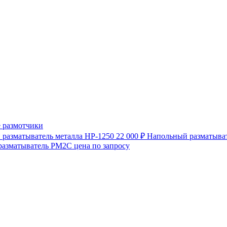
 размотчики
разматыватель металла HP-1250
22 000 ₽
Напольный разматыват
разматыватель РМ2С
цена по запросу