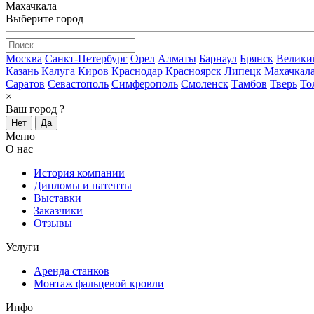
Махачкала
Выберите город
Москва
Санкт-Петербург
Орел
Алматы
Барнаул
Брянск
Велики
Казань
Калуга
Киров
Краснодар
Красноярск
Липецк
Махачкал
Саратов
Севастополь
Симферополь
Смоленск
Тамбов
Тверь
То
×
Ваш город
?
Нет
Да
Меню
О нас
История компании
Дипломы и патенты
Выставки
Заказчики
Отзывы
Услуги
Аренда станков
Монтаж фальцевой кровли
Инфо