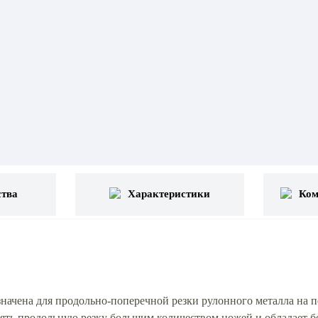
тва
Характеристики
Ком
ена для продольно-поперечной резки рулонного металла на п
ять продольную резку большим количеством ножей и обладает 