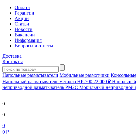
Оплата
Гарантии
Акции
Статьи
Новости
Вакансии
Информация
Вопросы и ответы
Доставка
Контакты
Напольные разматыватели
Мобильные размотчики
Консольные
Напольный разматыватель металла HP-700
22 000 ₽
Напольный 
непривaодной разматыватель РМ2С Мобильный неприводной 
0
0
0
0 ₽