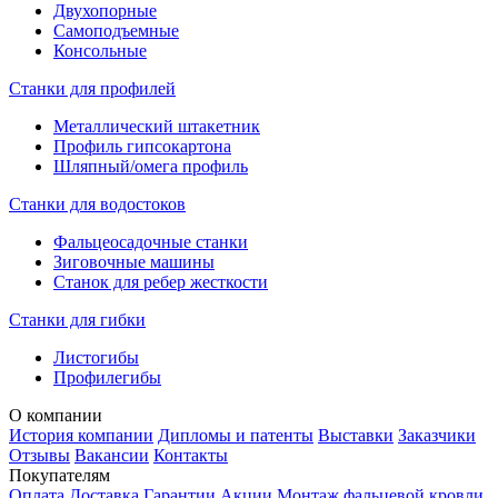
Двухопорные
Самоподъемные
Консольные
Станки для профилей
Металлический штакетник
Профиль гипсокартона
Шляпный/омега профиль
Станки для водостоков
Фальцеосадочные станки
Зиговочные машины
Станок для ребер жесткости
Станки для гибки
Листогибы
Профилегибы
О компании
История компании
Дипломы и патенты
Выставки
Заказчики
Отзывы
Вакансии
Контакты
Покупателям
Оплата
Доставка
Гарантии
Акции
Монтаж фальцевой кровли