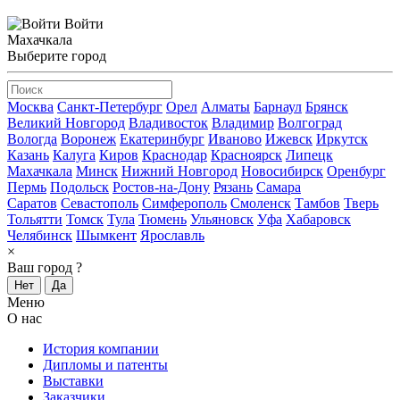
Войти
Махачкала
Выберите город
Москва
Санкт-Петербург
Орел
Алматы
Барнаул
Брянск
Великий Новгород
Владивосток
Владимир
Волгоград
Вологда
Воронеж
Екатеринбург
Иваново
Ижевск
Иркутск
Казань
Калуга
Киров
Краснодар
Красноярск
Липецк
Махачкала
Минск
Нижний Новгород
Новосибирск
Оренбург
Пермь
Подольск
Ростов-на-Дону
Рязань
Самара
Саратов
Севастополь
Симферополь
Смоленск
Тамбов
Тверь
Тольятти
Томск
Тула
Тюмень
Ульяновск
Уфа
Хабаровск
Челябинск
Шымкент
Ярославль
×
Ваш город
?
Нет
Да
Меню
О нас
История компании
Дипломы и патенты
Выставки
Заказчики