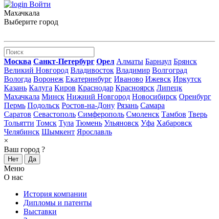
Войти
Махачкала
Выберите город
Москва
Санкт-Петербург
Орел
Алматы
Барнаул
Брянск
Великий Новгород
Владивосток
Владимир
Волгоград
Вологда
Воронеж
Екатеринбург
Иваново
Ижевск
Иркутск
Казань
Калуга
Киров
Краснодар
Красноярск
Липецк
Махачкала
Минск
Нижний Новгород
Новосибирск
Оренбург
Пермь
Подольск
Ростов-на-Дону
Рязань
Самара
Саратов
Севастополь
Симферополь
Смоленск
Тамбов
Тверь
Тольятти
Томск
Тула
Тюмень
Ульяновск
Уфа
Хабаровск
Челябинск
Шымкент
Ярославль
×
Ваш город
?
Нет
Да
Меню
О нас
История компании
Дипломы и патенты
Выставки