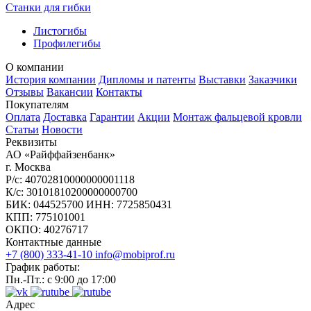
Станки для гибки
Листогибы
Профилегибы
О компании
История компании
Дипломы и патенты
Выставки
Заказчики
Отзывы
Вакансии
Контакты
Покупателям
Оплата
Доставка
Гарантии
Акции
Монтаж фальцевой кровли
Статьи
Новости
Реквизиты
АО «Райффайзенбанк»
г. Москва
Р/с: 40702810000000001118
К/с: 30101810200000000700
БИК: 044525700 ИНН: 7725850431
КПП: 775101001
ОКПО: 40276717
Контактные данные
+7 (800) 333-41-10
info@mobiprof.ru
График работы:
Пн.-Пт.: с 9:00 до 17:00
Адрес