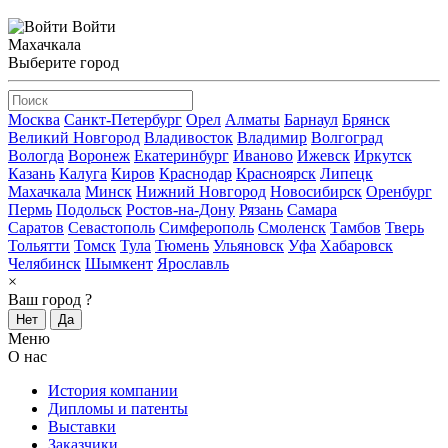
Войти
Махачкала
Выберите город
Москва
Санкт-Петербург
Орел
Алматы
Барнаул
Брянск
Великий Новгород
Владивосток
Владимир
Волгоград
Вологда
Воронеж
Екатеринбург
Иваново
Ижевск
Иркутск
Казань
Калуга
Киров
Краснодар
Красноярск
Липецк
Махачкала
Минск
Нижний Новгород
Новосибирск
Оренбург
Пермь
Подольск
Ростов-на-Дону
Рязань
Самара
Саратов
Севастополь
Симферополь
Смоленск
Тамбов
Тверь
Тольятти
Томск
Тула
Тюмень
Ульяновск
Уфа
Хабаровск
Челябинск
Шымкент
Ярославль
×
Ваш город
?
Нет
Да
Меню
О нас
История компании
Дипломы и патенты
Выставки
Заказчики