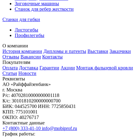
Зиговочные машины
Станок для ребер жесткости
Станки для гибки
Листогибы
Профилегибы
О компании
История компании
Дипломы и патенты
Выставки
Заказчики
Отзывы
Вакансии
Контакты
Покупателям
Оплата
Доставка
Гарантии
Акции
Монтаж фальцевой кровли
Статьи
Новости
Реквизиты
АО «Райффайзенбанк»
г. Москва
Р/с: 40702810000000001118
К/с: 30101810200000000700
БИК: 044525700 ИНН: 7725850431
КПП: 775101001
ОКПО: 40276717
Контактные данные
+7 (800) 333-41-10
info@mobiprof.ru
График работы: