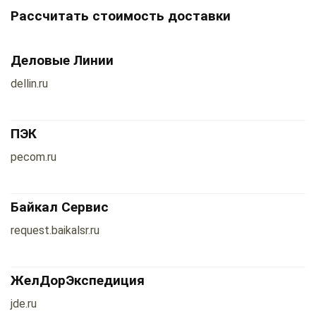
Рассчитать стоимость доставки
Деловые Линии
dellin.ru
ПЭК
pecom.ru
Байкал Сервис
request.baikalsr.ru
ЖелДорЭкспедиция
jde.ru