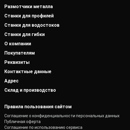
Размотчики металла
Станки для профилей
Станки для водостоков
Станки для гибки
О компании
Покупателям
История компании
Дипломы и патенты
Реквизиты
Оплата
Выставки
Доставка
Заказчики
Контактные данные
АО «Райффайзенбанк»
Гарантии
Отзывы
г. Москва
Акции
Адрес
+7 (800) 333-41-10
Вакансии
Р/с: 40702810000000001118
Монтаж фальцевой кровли
info@mobiprof.ru
Контакты
К/с: 30101810200000000700
Склад и производство
г. Махачкала, улица Азизова, 5/15
Статьи
График работы:
БИК: 044525700 ИНН: 7725850431
Новости
Пн.-Пт.: с 9:00 до 17:00
142103, г. Подольск, ул. Рощинская, д. 22
КПП: 775101001
ОКПО: 40276717
Правила пользования сайтом
Соглашение о конфиденциальности персональных данных
Публичная оферта
Соглашение по использованию сервиса