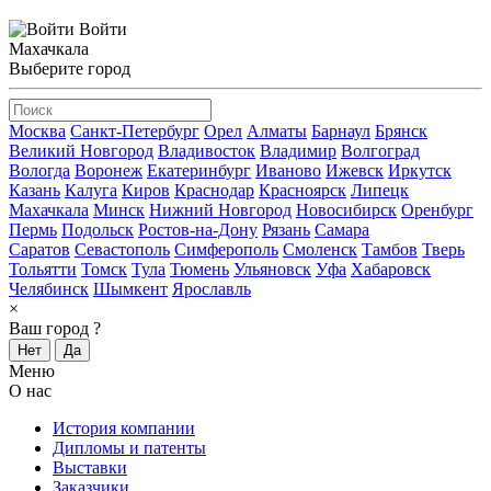
Войти
Махачкала
Выберите город
Москва
Санкт-Петербург
Орел
Алматы
Барнаул
Брянск
Великий Новгород
Владивосток
Владимир
Волгоград
Вологда
Воронеж
Екатеринбург
Иваново
Ижевск
Иркутск
Казань
Калуга
Киров
Краснодар
Красноярск
Липецк
Махачкала
Минск
Нижний Новгород
Новосибирск
Оренбург
Пермь
Подольск
Ростов-на-Дону
Рязань
Самара
Саратов
Севастополь
Симферополь
Смоленск
Тамбов
Тверь
Тольятти
Томск
Тула
Тюмень
Ульяновск
Уфа
Хабаровск
Челябинск
Шымкент
Ярославль
×
Ваш город
?
Нет
Да
Меню
О нас
История компании
Дипломы и патенты
Выставки
Заказчики