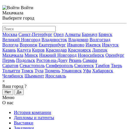
Войти
Махачкала
Выберите город
Москва
Санкт-Петербург
Орел
Алматы
Барнаул
Брянск
Великий Новгород
Владивосток
Владимир
Волгоград
Вологда
Воронеж
Екатеринбург
Иваново
Ижевск
Иркутск
Казань
Калуга
Киров
Краснодар
Красноярск
Липецк
Махачкала
Минск
Нижний Новгород
Новосибирск
Оренбург
Пермь
Подольск
Ростов-на-Дону
Рязань
Самара
Саратов
Севастополь
Симферополь
Смоленск
Тамбов
Тверь
Тольятти
Томск
Тула
Тюмень
Ульяновск
Уфа
Хабаровск
Челябинск
Шымкент
Ярославль
×
Ваш город
?
Нет
Да
Меню
О нас
История компании
Дипломы и патенты
Выставки
Заказчики