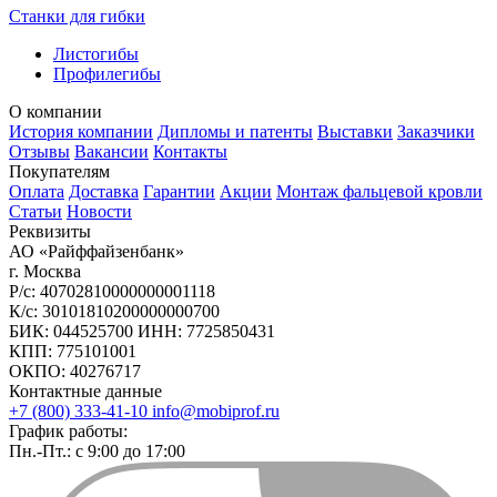
Станки для гибки
Листогибы
Профилегибы
О компании
История компании
Дипломы и патенты
Выставки
Заказчики
Отзывы
Вакансии
Контакты
Покупателям
Оплата
Доставка
Гарантии
Акции
Монтаж фальцевой кровли
Статьи
Новости
Реквизиты
АО «Райффайзенбанк»
г. Москва
Р/с: 40702810000000001118
К/с: 30101810200000000700
БИК: 044525700 ИНН: 7725850431
КПП: 775101001
ОКПО: 40276717
Контактные данные
+7 (800) 333-41-10
info@mobiprof.ru
График работы:
Пн.-Пт.: с 9:00 до 17:00