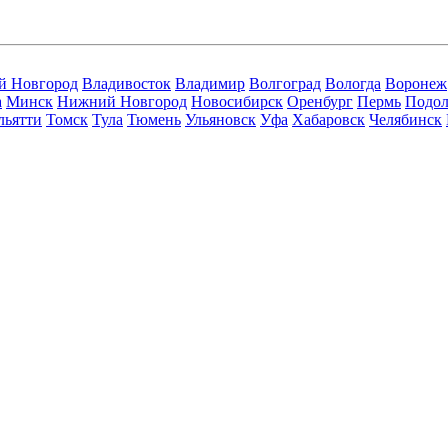
й Новгород
Владивосток
Владимир
Волгоград
Вологда
Воронеж
а
Минск
Нижний Новгород
Новосибирск
Оренбург
Пермь
Подол
льятти
Томск
Тула
Тюмень
Ульяновск
Уфа
Хабаровск
Челябинск