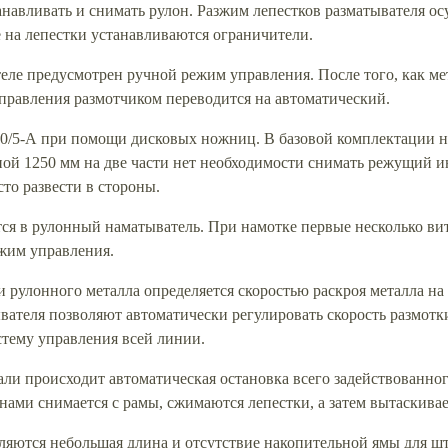
анавливать и снимать рулон. Разжим лепестков разматывателя о
 на лепестки устанавливаются ограничители.
теле предусмотрен ручной режим управления. После того, как мет
правления размотчиком переводится на автоматический.
50/5-А при помощи дисковых ножниц. В базовой комплектации на
ной 1250 мм на две части нет необходимости снимать режущий и
то развести в стороны.
тся в рулонный наматыватель. При намотке первые несколько вит
жим управления.
 рулонного металла определяется скоростью раскроя металла н
вателя позволяют автоматически регулировать скорость размотк
стему управления всей линии.
ли происходит автоматическая остановка всего задействованног
ами снимается с рамы, сжимаются лепестки, а затем вытаскивае
яются небольшая длина и отсутствие накопительной ямы для ш