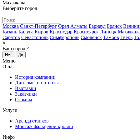
Махачкала
Выберите город
Москва
Санкт-Петербург
Орел
Алматы
Барнаул
Брянск
Велики
Казань
Калуга
Киров
Краснодар
Красноярск
Липецк
Махачкал
Саратов
Севастополь
Симферополь
Смоленск
Тамбов
Тверь
То
×
Ваш город
?
Нет
Да
Меню
О нас
История компании
Дипломы и патенты
Выставки
Заказчики
Отзывы
Услуги
Аренда станков
Монтаж фальцевой кровли
Инфо