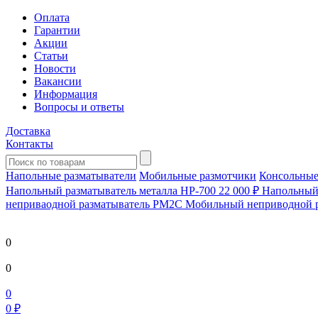
Оплата
Гарантии
Акции
Статьи
Новости
Вакансии
Информация
Вопросы и ответы
Доставка
Контакты
Напольные разматыватели
Мобильные размотчики
Консольные
Напольный разматыватель металла HP-700
22 000 ₽
Напольный 
непривaодной разматыватель РМ2С Мобильный неприводной 
0
0
0
0 ₽