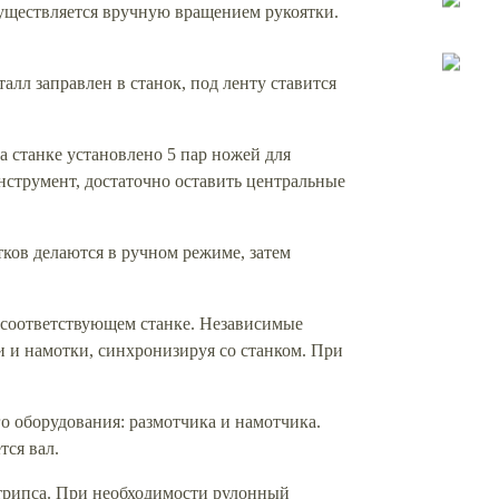
существляется вручную вращением рукоятки.
алл заправлен в станок, под ленту ставится
 станке установлено 5 пар ножей для
нструмент, достаточно оставить центральные
ков делаются в ручном режиме, затем
а соответствующем станке. Независимые
и и намотки, синхронизируя со станком. При
о оборудования: размотчика и намотчика.
тся вал.
трипса. При необходимости рулонный