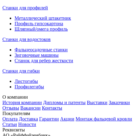
Станки для профилей
Металлический штакетник
Профиль гипсокартона
Шляпный/омега профиль
Станки для водостоков
Фальцеосадочные станки
Зиговочные машины
Станок для ребер жесткости
Станки для гибки
Листогибы
Профилегибы
О компании
История компании
Дипломы и патенты
Выставки
Заказчики
Отзывы
Вакансии
Контакты
Покупателям
Оплата
Доставка
Гарантии
Акции
Монтаж фальцевой кровли
Статьи
Новости
Реквизиты
АО «Райффайзенбанк»