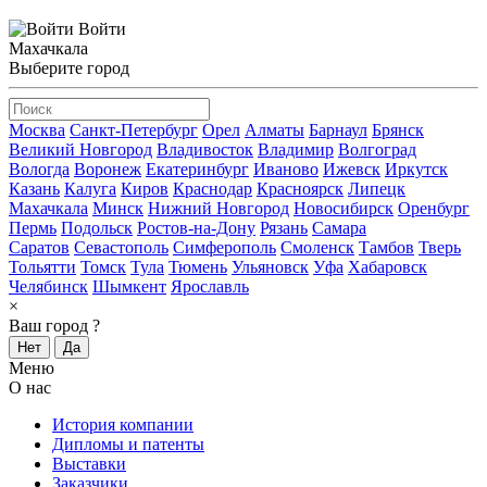
Войти
Махачкала
Выберите город
Москва
Санкт-Петербург
Орел
Алматы
Барнаул
Брянск
Великий Новгород
Владивосток
Владимир
Волгоград
Вологда
Воронеж
Екатеринбург
Иваново
Ижевск
Иркутск
Казань
Калуга
Киров
Краснодар
Красноярск
Липецк
Махачкала
Минск
Нижний Новгород
Новосибирск
Оренбург
Пермь
Подольск
Ростов-на-Дону
Рязань
Самара
Саратов
Севастополь
Симферополь
Смоленск
Тамбов
Тверь
Тольятти
Томск
Тула
Тюмень
Ульяновск
Уфа
Хабаровск
Челябинск
Шымкент
Ярославль
×
Ваш город
?
Нет
Да
Меню
О нас
История компании
Дипломы и патенты
Выставки
Заказчики