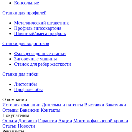
Консольные
Станки для профилей
Металлический штакетник
Профиль гипсокартона
Шляпный/омега профиль
Станки для водостоков
Фальцеосадочные станки
Зиговочные машины
Станок для ребер жесткости
Станки для гибки
Листогибы
Профилегибы
О компании
История компании
Дипломы и патенты
Выставки
Заказчики
Отзывы
Вакансии
Контакты
Покупателям
Оплата
Доставка
Гарантии
Акции
Монтаж фальцевой кровли
Статьи
Новости
Реквизиты