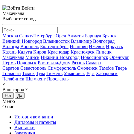
Войти
Махачкала
Выберите город
Москва
Санкт-Петербург
Орел
Алматы
Барнаул
Брянск
Великий Новгород
Владивосток
Владимир
Волгоград
Вологда
Воронеж
Екатеринбург
Иваново
Ижевск
Иркутск
Казань
Калуга
Киров
Краснодар
Красноярск
Липецк
Махачкала
Минск
Нижний Новгород
Новосибирск
Оренбург
Пермь
Подольск
Ростов-на-Дону
Рязань
Самара
Саратов
Севастополь
Симферополь
Смоленск
Тамбов
Тверь
Тольятти
Томск
Тула
Тюмень
Ульяновск
Уфа
Хабаровск
Челябинск
Шымкент
Ярославль
×
Ваш город
?
Нет
Да
Меню
О нас
История компании
Дипломы и патенты
Выставки
Заказчики