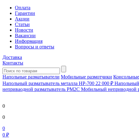
Оплата
Гарантии
Акции
Статьи
Новости
Вакансии
Информация
Вопросы и ответы
Доставка
Контакты
Напольные разматыватели
Мобильные размотчики
Консольные
Напольный разматыватель металла HP-700
22 000 ₽
Напольный 
непривaодной разматыватель РМ2С Мобильный неприводной 
0
0
0
0 ₽