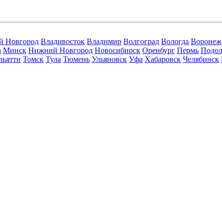
й Новгород
Владивосток
Владимир
Волгоград
Вологда
Воронеж
а
Минск
Нижний Новгород
Новосибирск
Оренбург
Пермь
Подол
льятти
Томск
Тула
Тюмень
Ульяновск
Уфа
Хабаровск
Челябинск