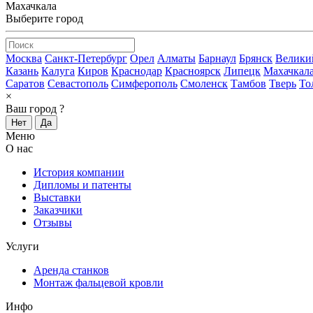
Махачкала
Выберите город
Москва
Санкт-Петербург
Орел
Алматы
Барнаул
Брянск
Велики
Казань
Калуга
Киров
Краснодар
Красноярск
Липецк
Махачкал
Саратов
Севастополь
Симферополь
Смоленск
Тамбов
Тверь
То
×
Ваш город
?
Нет
Да
Меню
О нас
История компании
Дипломы и патенты
Выставки
Заказчики
Отзывы
Услуги
Аренда станков
Монтаж фальцевой кровли
Инфо