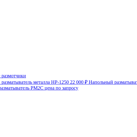
 размотчики
разматыватель металла HP-1250
22 000 ₽
Напольный разматыват
разматыватель РМ2С
цена по запросу