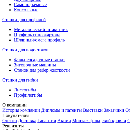
Самоподъемные
Консольные
Станки для профилей
Металлический штакетник
Профиль гипсокартона
Шляпный/омега профиль
Станки для водостоков
Фальцеосадочные станки
Зиговочные машины
Станок для ребер жесткости
Станки для гибки
Листогибы
Профилегибы
О компании
История компании
Дипломы и патенты
Выставки
Заказчики
О
Покупателям
Оплата
Доставка
Гарантии
Акции
Монтаж фальцевой кровли
С
Реквизиты